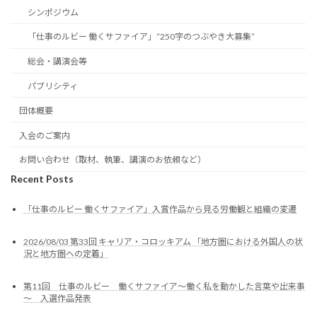
シンポジウム
「仕事のルビー 働くサファイア」“250字のつぶやき大募集”
総会・講演会等
パブリシティ
団体概要
入会のご案内
お問い合わせ（取材、執筆、講演のお依頼など）
Recent Posts
「仕事のルビー 働くサファイア」入賞作品から見る労働観と組織の変遷
2026/08/03 第33回 キャリア・コロッキアム 「地方圏における外国人の状
況と地方圏への定着」
第11回 仕事のルビー 働くサファイア～働く私を動かした言葉や出来事
～ 入選作品発表