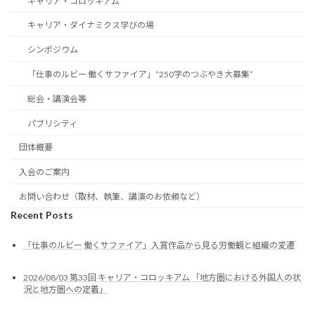
キャリア・コロッキアム
キャリア・ダイナミクス学びの場
シンポジウム
「仕事のルビー 働くサファイア」“250字のつぶやき大募集”
総会・講演会等
パブリシティ
団体概要
入会のご案内
お問い合わせ（取材、執筆、講演のお依頼など）
Recent Posts
「仕事のルビー 働くサファイア」入賞作品から見る労働観と組織の変遷
2026/08/03 第33回 キャリア・コロッキアム 「地方圏における外国人の状
況と地方圏への定着」