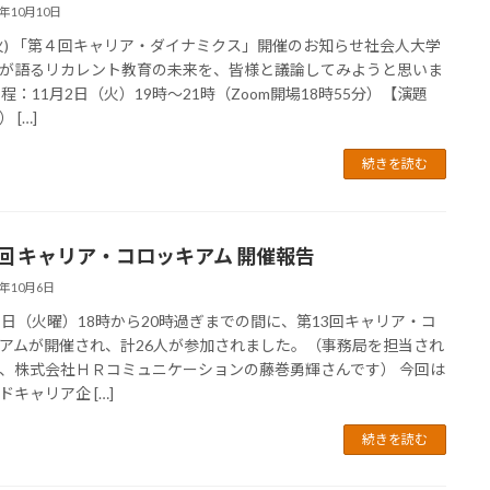
1年10月10日
2(火) 「第４回キャリア・ダイナミクス」開催のお知らせ社会人大学
が語るリカレント教育の未来を、皆様と議論してみようと思いま
日程：11月2日（火）19時～21時（Zoom開場18時55分）【演題
 […]
続きを読む
3回 キャリア・コロッキアム 開催報告
1年10月6日
５日（火曜）18時から20時過ぎまでの間に、第13回キャリア・コ
アムが開催され、計26人が参加されました。（事務局を担当され
、株式会社ＨＲコミュニケーションの藤巻勇輝さんです） 今回は
ドキャリア企 […]
続きを読む