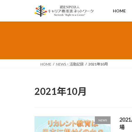
コ
ナ
ン
ビ
HOME
テ
ゲ
ン
ー
ツ
シ
へ
ョ
ス
ン
キ
に
ッ
移
HOME
NEWS・活動記録
2021年10月
プ
動
2021年10月
202
NEWS
場