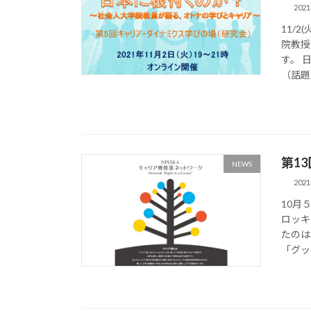
202
11/
院教授
す。 
（話題）
第1
NEWS
202
10月
ロッキ
たのは
「グッ