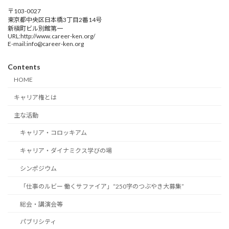
〒103-0027
東京都中央区日本橋3丁目2番14号
新槇町ビル別館第一
URL:http://www.career-ken.org/
E-mail:info@career-ken.org
Contents
HOME
キャリア権とは
主な活動
キャリア・コロッキアム
キャリア・ダイナミクス学びの場
シンポジウム
「仕事のルビー 働くサファイア」“250字のつぶやき大募集”
総会・講演会等
パブリシティ