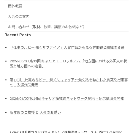
団体概要
入会のご案内
お問い合わせ（取材、執筆、講演のお依頼など）
Recent Posts
「仕事のルビー 働くサファイア」入賞作品から見る労働観と組織の変遷
2026/08/03 第33回 キャリア・コロッキアム 「地方圏における外国人の状
況と地方圏への定着」
第11回 仕事のルビー 働くサファイア～働く私を動かした言葉や出来事
～ 入選作品発表
2026/06/05 第14回 キャリア権推進ネットワーク 総会・記念講演会開催
新年度のご挨拶 と 入会のお誘い
Copyright © 認定ＮＰＯ法人 キャリア権推進ネットワーク All Rights Reserved.