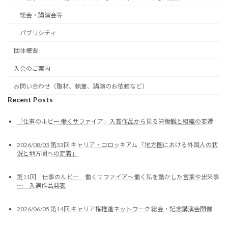
総会・講演会等
パブリシティ
団体概要
入会のご案内
お問い合わせ（取材、執筆、講演のお依頼など）
Recent Posts
「仕事のルビー 働くサファイア」入賞作品から見る労働観と組織の変遷
2026/08/03 第33回 キャリア・コロッキアム 「地方圏における外国人の状
況と地方圏への定着」
第11回 仕事のルビー 働くサファイア～働く私を動かした言葉や出来事
～ 入選作品発表
2026/06/05 第14回 キャリア権推進ネットワーク 総会・記念講演会開催