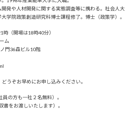
。1998年産業能率大学に入職。
ム開発や人材開発に関する実態調査等に携わる。社会人大
学大学院政策創造研究科博士課程修了。博士（政策学）。
21時（開場は18時40分）
ルーム
虎ノ門36森ビル10階
ml
、どうぞお早めにお申し込みください。
社員の方も一社２名無料）。
領収書をお渡しいたします）。