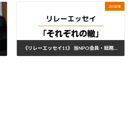
次の記事
《リレーエッセイ11》 当NPO会員・総務部次長 上市 貞満 様
2019年11月11日