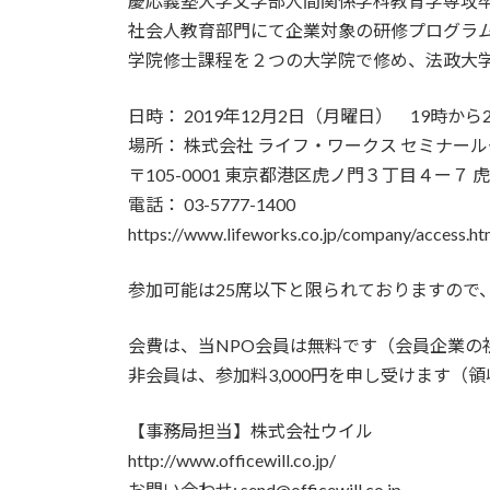
慶応義塾大学文学部人間関係学科教育学専攻卒
社会人教育部門にて企業対象の研修プログラ
学院修士課程を２つの大学院で修め、法政大
日時： 2019年12月2日（月曜日） 19時から
場所： 株式会社 ライフ・ワークス セミナー
〒105-0001 東京都港区虎ノ門３丁目４ー７ 
電話： 03-5777-1400
https://www.lifeworks.co.jp/company/access.ht
参加可能は25席以下と限られておりますので
会費は、当NPO会員は無料です（会員企業の
非会員は、参加料3,000円を申し受けます（
【事務局担当】株式会社ウイル
http://www.officewill.co.jp/
お問い合わせ: send@officewill.co.jp