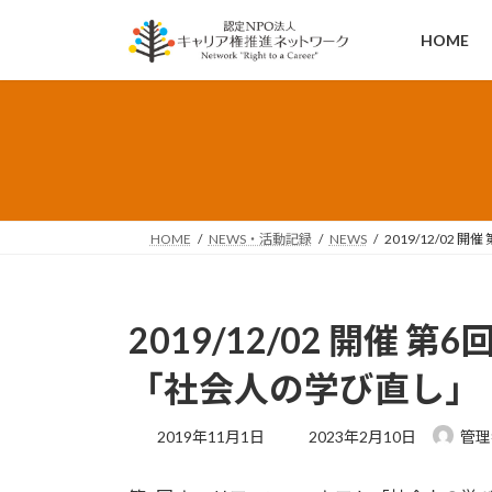
コ
ナ
ン
ビ
HOME
テ
ゲ
ン
ー
ツ
シ
へ
ョ
ス
ン
キ
に
ッ
移
HOME
NEWS・活動記録
NEWS
2019/12/02
プ
動
2019/12/02 開催
「社会人の学び直し」
最
2019年11月1日
2023年2月10日
管理
終
更