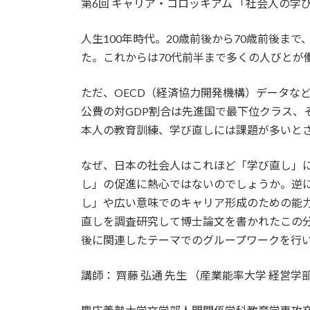
第6回 キャリア・コロッキアム 「社会人の学
新
日
時
人生100年時代。20歳前後から70歳前後ま
:
た。これからは70代前半まで多くの人びとが
ただ、OECD（経済協力開発機構）データな
公費の対GDP割合は先進国で最下位クラス、
本人の教育訓練、学び直しには課題が多いと
なぜ、日本の社会人はこれほど「学び直し」
し」の促進に熱心ではないのでしょうか。逆
し」や広い意味でのキャリア形成のための能力
直しを調査研究して博士論文を書かれたこの
後に関連したテーマでのグループワークを行
講師： 齊藤 弘通 先生 （産業能率大学 経営学