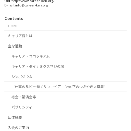
URL:http://www.career-ken.org/
E-mail:info@career-ken.org
Contents
HOME
キャリア権とは
主な活動
キャリア・コロッキアム
キャリア・ダイナミクス学びの場
シンポジウム
「仕事のルビー 働くサファイア」“250字のつぶやき大募集”
総会・講演会等
パブリシティ
団体概要
入会のご案内