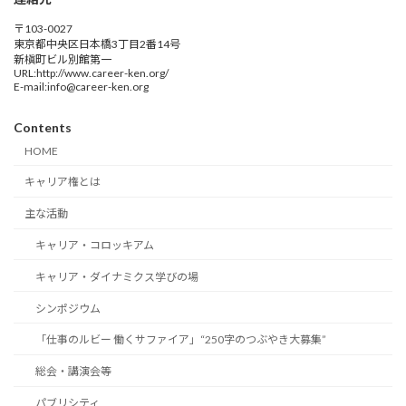
〒103-0027
東京都中央区日本橋3丁目2番14号
新槇町ビル別館第一
URL:http://www.career-ken.org/
E-mail:info@career-ken.org
Contents
HOME
キャリア権とは
主な活動
キャリア・コロッキアム
キャリア・ダイナミクス学びの場
シンポジウム
「仕事のルビー 働くサファイア」“250字のつぶやき大募集”
総会・講演会等
パブリシティ