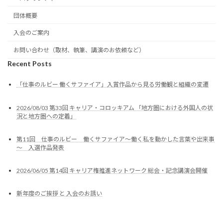
団体概要
入会のご案内
お問い合わせ（取材、執筆、講演のお依頼など）
Recent Posts
「仕事のルビー 働くサファイア」入賞作品から見る労働観と組織の変遷
2026/08/03 第33回 キャリア・コロッキアム 「地方圏における外国人の状
況と地方圏への定着」
第11回 仕事のルビー 働くサファイア～働く私を動かした言葉や出来事
～ 入選作品発表
2026/06/05 第14回 キャリア権推進ネットワーク 総会・記念講演会開催
新年度のご挨拶 と 入会のお誘い