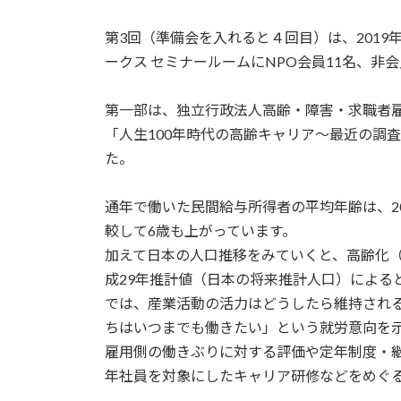
時
:
第3回（準備会を入れると４回目）は、2019年
ークス セミナールームにNPO会員11名、非
第一部は、独立行政法人高齢・障害・求職者
「人生100年時代の高齢キャリア～最近の調
た。
通年で働いた民間給与所得者の平均年齢は、2016
較して6歳も上がっています。
加えて日本の人口推移をみていくと、高齢化（6
成29年推計値（日本の将来推計人口）によると2
では、産業活動の活力はどうしたら維持され
ちはいつまでも働きたい」という就労意向を
雇用側の働きぶりに対する評価や定年制度・
年社員を対象にしたキャリア研修などをめぐ