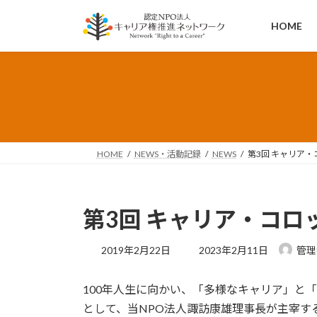
コ
ナ
ン
ビ
HOME
テ
ゲ
ン
ー
ツ
シ
へ
ョ
ス
ン
キ
に
ッ
移
HOME
NEWS・活動記録
NEWS
第3回 キャリア
プ
動
第3回 キャリア・コロ
最
2019年2月22日
2023年2月11日
管理
終
更
100年人生に向かい、「多様なキャリア」と
新
日
として、当NPO法人諏訪康雄理事長が主宰す