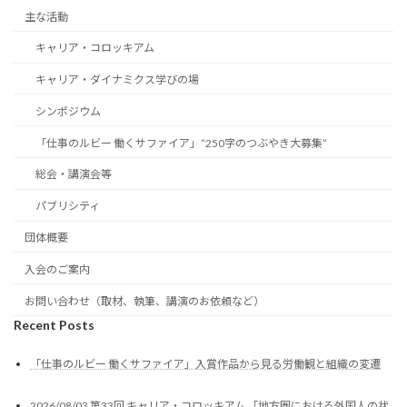
主な活動
キャリア・コロッキアム
キャリア・ダイナミクス学びの場
シンポジウム
「仕事のルビー 働くサファイア」“250字のつぶやき大募集”
総会・講演会等
パブリシティ
団体概要
入会のご案内
お問い合わせ（取材、執筆、講演のお依頼など）
Recent Posts
「仕事のルビー 働くサファイア」入賞作品から見る労働観と組織の変遷
2026/08/03 第33回 キャリア・コロッキアム 「地方圏における外国人の状