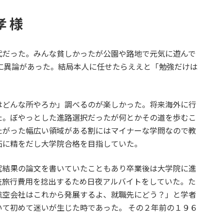
 様
だった。みんな貧しかったが公園や路地で元気に遊んで
に異論があった。結局本人に任せたらええと「勉強だけは
どんな所やろか」調べるのが楽しかった。将来海外に行
た。ぼやっとした進路選択だったが何とかその道を歩むこ
たがった幅広い領域がある割にはマイナーな学問なので教
拓に精をだし大学院合格を目指していた。
結果の論文を書いていたこともあり卒業後は大学院に進
査旅行費用を捻出するため日夜アルバイトをしていた。た
航空会社はこれから発展するよ、就職先にどう？」と学者
て初めて迷いが生じた時であった。 その２年前の１９６