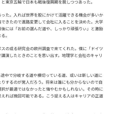
）と東京五輪で日本も戦後復興期を脱しつつあった。
った。入れば世界を股にかけて活躍できる機会が多いか
格できたので進路変更して会社に入ることを決めた。大学
最後には「お前の選んだ道や、しっかり頑張りぃ」と激励
なる。
スの或る研究会の欧州調査で来てくれた。僕に「ドイツ
で講演したときのことを思い出す。地理学と会社のキャリ
途中で分岐する道や横切っている道、或いは新しい道に
たりするのが常人だろう。将来は誰にも分からないので自
選択が最適ではなかったと悔やむかもしれない。その時に
思えれば挽回可能である。こう捉える人はキャリアの正道