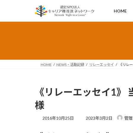
コ
ナ
ン
ビ
HOME
テ
ゲ
ン
ー
ツ
シ
へ
ョ
ス
ン
キ
に
ッ
移
HOME
NEWS・活動記録
リレーエッセイ
《リレー
プ
動
《リレーエッセイ1》 
様
最
2016年10月25日
2023年3月2日
管理
終
更