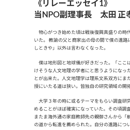
《リレーエッセイ1》
新
日
当NPO副理事長 太田 正孝
時
:
物心がつき始めた頃は戦後復興真盛りの時代
いた。 教諭の父と商家出の母の間で僕の進路
しときや」以外は言わなくなった。
僕は地形図と地球儀が好きだった。「ここは
けそうな人文地理の学者にと思うようになっ
とが出来た。人文地理学は理系文系双方にま
授にいたる道は狭い。皆独自の研究領域の開
大学３年の時に或るテーマをもらい調査研究
めることがほぼ確実になっていた。その頃調
またま海外通の家庭教師先の親御さんから「
の道から転進を薦められた。自分の進路につい