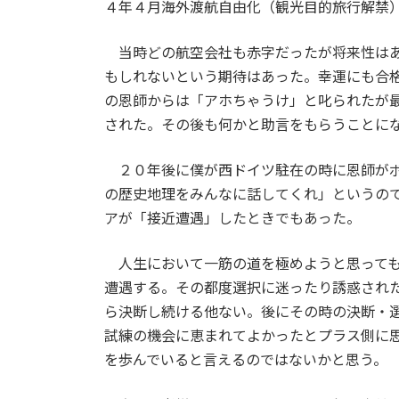
４年４月海外渡航自由化（観光目的旅行解禁
当時どの航空会社も赤字だったが将来性はあ
もしれないという期待はあった。幸運にも合
の恩師からは「アホちゃうけ」と叱られたが
された。その後も何かと助言をもらうことに
２０年後に僕が西ドイツ駐在の時に恩師がボ
の歴史地理をみんなに話してくれ」というの
アが「接近遭遇」したときでもあった。
人生において一筋の道を極めようと思っても
遭遇する。その都度選択に迷ったり誘惑され
ら決断し続ける他ない。後にその時の決断・
試練の機会に恵まれてよかったとプラス側に
を歩んでいると言えるのではないかと思う。