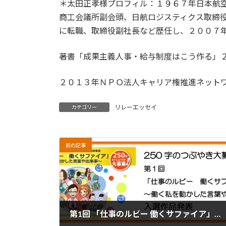
＊太田正孝様プロフィル：１９６７年日本航
商工会議所副会頭、日航ロジスティクス取締
に転職、取締役副社長など歴任し、２００７
著書「成果主義人事・給与制度はこう作る」
２０１３年ＮＰＯ法人キャリア権推進ネット
リレーエッセイ
カテゴリー
前の記事
第1回 「仕事のルビー 働くサファイア」～働く私を動かした言葉や出来事～ 入選作品発表