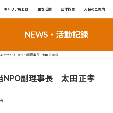
キャリア権とは
主な活動
団体概要
入会のご案内
NEWS・活動記録
エッセイ1》 当NPO副理事長 太田 正孝 様
当NPO副理事長 太田 正孝
者